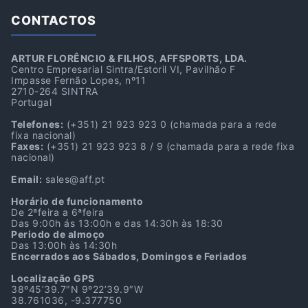
CONTACTOS
ARTUR FLORÊNCIO & FILHOS, AFFSPORTS, LDA.
Centro Empresarial Sintra/Estoril VI, Pavilhão F
Impasse Fernão Lopes, nº11
2710-264 SINTRA
Portugal
Telefones:
(+351) 21 923 923 0
(chamada para a rede
fixa nacional)
Faxes:
(+351) 21 923 923 8 / 9
(chamada para a rede fixa
nacional)
Email:
sales@aff.pt
Horário de funcionamento
De 2ªfeira a 6ªfeira
Das 9:00h ás 13:00h e das 14:30h às 18:30
Periodo de almoço
Das 13:00h às 14:30h
Encerrados aos Sábados, Domingos e Feriados
Localização GPS
38º45’39.7″N 9º22’39.9″W
38.761036, -9.377750