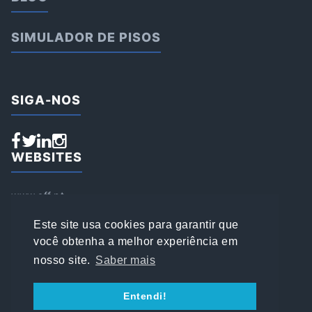
SIMULADOR DE PISOS
SIGA-NOS
WEBSITES
www.aff.pt
www.affsports.pt
www.loja.affsports.pt
Este site usa cookies para garantir que
PESQUISAR
você obtenha a melhor experiência em
nosso site.
Saber mais
© 2022 AFFSPORTS
Entendi!