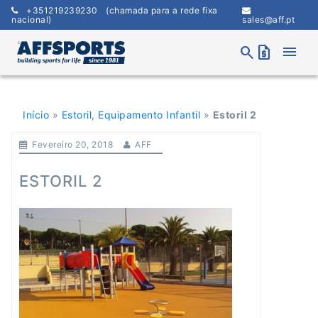
Skip
+351219239230
(chamada para a rede fixa
to
nacional)
sales@aff.pt
content
menu
search
request_quote
Início
»
Estoril, Equipamento Infantil
»
Estoril 2
Fevereiro 20, 2018
AFF
ESTORIL 2