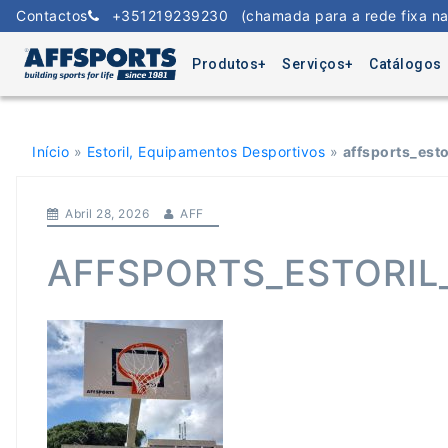
Skip
Contactos
+351219239230
(chamada para a rede fixa na
to
content
Produtos
Serviços
Catálogos
Início
»
Estoril, Equipamentos Desportivos
»
affsports_esto
Abril 28, 2026
AFF
AFFSPORTS_ESTORIL