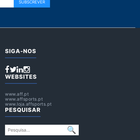
SIGA-NOS
WEBSITES
www.aff.pt
www.affsports.pt
www.loja.affsports.pt
PESQUISAR