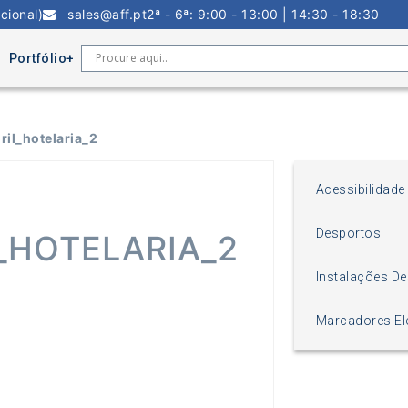
cional)
sales@aff.pt
2ª - 6ª: 9:00 - 13:00 | 14:30 - 18:30
Portfólio
ril_hotelaria_2
Acessibilidade
Desportos
_HOTELARIA_2
Instalações De
Marcadores El