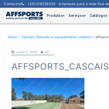
Skip
Contactos
+351219239230
(chamada para a rede fixa na
to
content
Produtos
Serviços
Catálogos
Início
»
Cascais, Relvado e equipamento voleibol
»
affspor
Junho 3, 2026
AFF
AFFSPORTS_CASCAIS