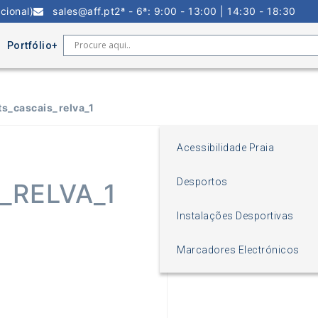
cional)
sales@aff.pt
2ª - 6ª: 9:00 - 13:00 | 14:30 - 18:30
Portfólio
ts_cascais_relva_1
Acessibilidade Praia
Desportos
_RELVA_1
Instalações Desportivas
Marcadores Electrónicos