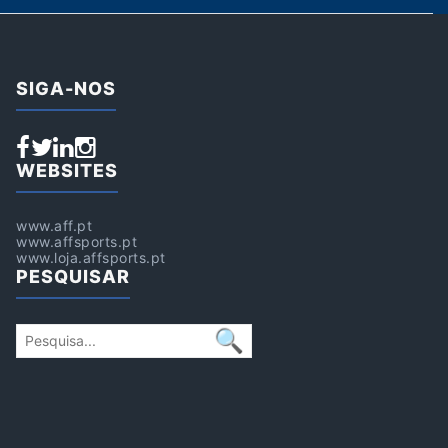
SIGA-NOS
WEBSITES
www.aff.pt
www.affsports.pt
www.loja.affsports.pt
PESQUISAR