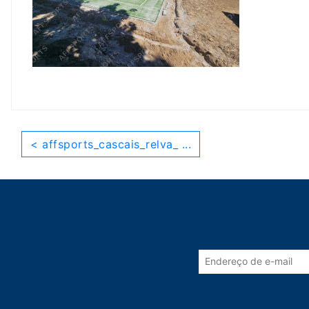
< affsports_cascais_relva_ ...