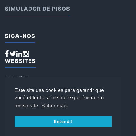
SIMULADOR DE PISOS
SIGA-NOS
WEBSITES
www.aff.pt
www.affsports.pt
www.loja.affsports.pt
Este site usa cookies para garantir que
PESQUISAR
você obtenha a melhor experiência em
nosso site.
Saber mais
© 2022 AFFSPORTS
Entendi!