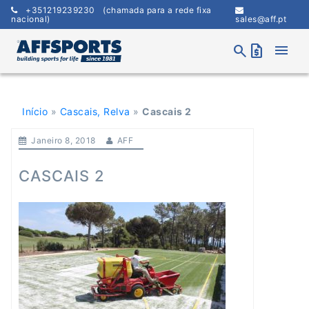
Skip
+351219239230
(chamada para a rede fixa
to
nacional)
sales@aff.pt
content
menu
search
request_quote
Início
»
Cascais, Relva
»
Cascais 2
Janeiro 8, 2018
AFF
CASCAIS 2