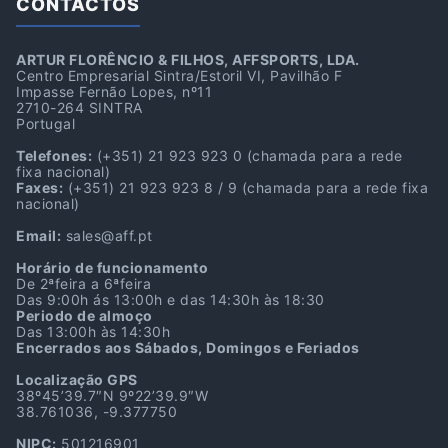
CONTACTOS
ARTUR FLORÊNCIO & FILHOS, AFFSPORTS, LDA.
Centro Empresarial Sintra/Estoril VI, Pavilhão F
Impasse Fernão Lopes, nº11
2710-264 SINTRA
Portugal
Telefones:
(+351) 21 923 923 0
(chamada para a rede
fixa nacional)
Faxes:
(+351) 21 923 923 8 / 9
(chamada para a rede fixa
nacional)
Email:
sales@aff.pt
Horário de funcionamento
De 2ªfeira a 6ªfeira
Das 9:00h ás 13:00h e das 14:30h às 18:30
Periodo de almoço
Das 13:00h às 14:30h
Encerrados aos Sábados, Domingos e Feriados
Localização GPS
38º45’39.7″N 9º22’39.9″W
38.761036, -9.377750
NIPC:
501216901