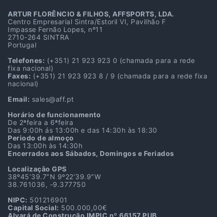
ARTUR FLORÊNCIO & FILHOS, AFFSPORTS, LDA.
Centro Empresarial Sintra/Estoril VI, Pavilhão F
Impasse Fernão Lopes, nº11
2710-264 SINTRA
Portugal
Telefones:
(+351) 21 923 923 0
(chamada para a rede
fixa nacional)
Faxes:
(+351) 21 923 923 8 / 9
(chamada para a rede fixa
nacional)
Email:
sales@aff.pt
Horário de funcionamento
De 2ªfeira a 6ªfeira
Das 9:00h ás 13:00h e das 14:30h às 18:30
Periodo de almoço
Das 13:00h às 14:30h
Encerrados aos Sábados, Domingos e Feriados
Localização GPS
38º45’39.7″N 9º22’39.9″W
38.761036, -9.377750
NIPC:
501216901
Capital Social:
500.000,00€
Alvará de Construção IMPIC nº 66157 PUB