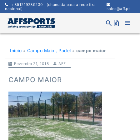
Skip
+351219239230
(chamada para a rede fixa
to
nacional)
sales@aff.pt
content
menu
search
request_quote
Início
»
Campo Maior, Padel
»
campo maior
Fevereiro 21, 2018
AFF
CAMPO MAIOR