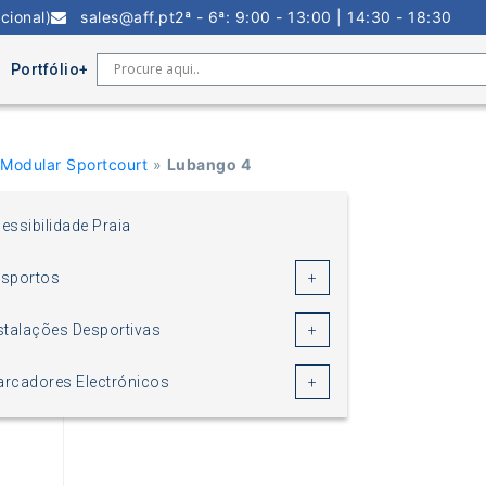
cional)
sales@aff.pt
2ª - 6ª: 9:00 - 13:00 | 14:30 - 18:30
Portfólio
 Modular Sportcourt
»
Lubango 4
essibilidade Praia
sportos
stalações Desportivas
rcadores Electrónicos