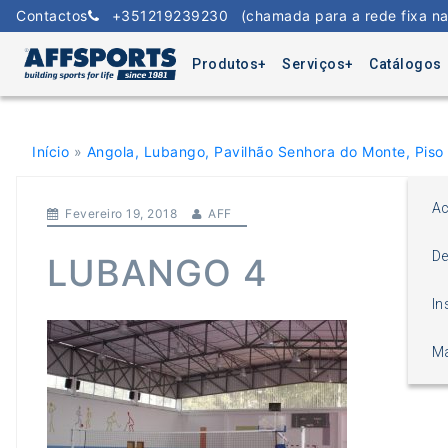
Skip
Contactos
+351219239230
(chamada para a rede fixa na
to
content
Produtos
Serviços
Catálogos
Início
»
Angola, Lubango, Pavilhão Senhora do Monte, Piso
Ac
Fevereiro 19, 2018
AFF
De
LUBANGO 4
In
Ma