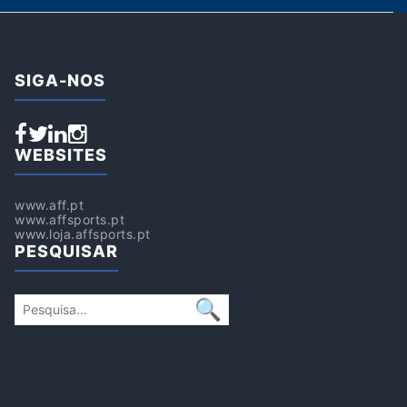
SIGA-NOS
WEBSITES
www.aff.pt
www.affsports.pt
www.loja.affsports.pt
PESQUISAR