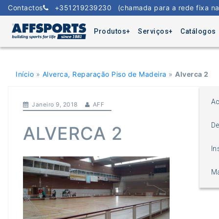
Skip
Contactos
+351219239230
(chamada para a rede fixa na
to
content
Produtos
Serviços
Catálogos
Início
»
Alverca, Reparação Piso de Madeira
»
Alverca 2
Ac
Janeiro 9, 2018
AFF
De
ALVERCA 2
In
Ma