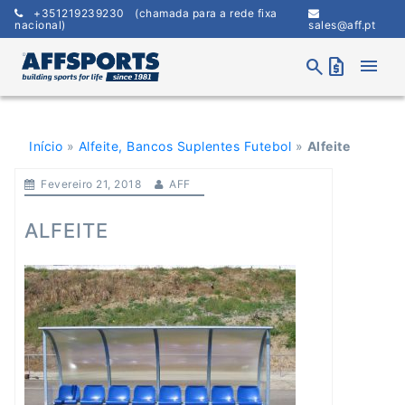
Skip
+351219239230
(chamada para a rede fixa
to
nacional)
sales@aff.pt
content
menu
search
request_quote
Início
»
Alfeite, Bancos Suplentes Futebol
»
Alfeite
Fevereiro 21, 2018
AFF
ALFEITE