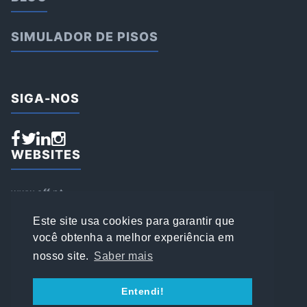
SIMULADOR DE PISOS
SIGA-NOS
WEBSITES
www.aff.pt
www.affsports.pt
www.loja.affsports.pt
Este site usa cookies para garantir que
PESQUISAR
você obtenha a melhor experiência em
nosso site.
Saber mais
© 2022 AFFSPORTS
Entendi!