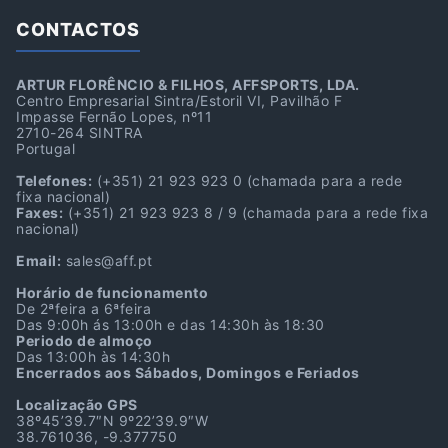
CONTACTOS
ARTUR FLORÊNCIO & FILHOS, AFFSPORTS, LDA.
Centro Empresarial Sintra/Estoril VI, Pavilhão F
Impasse Fernão Lopes, nº11
2710-264 SINTRA
Portugal
Telefones:
(+351) 21 923 923 0
(chamada para a rede
fixa nacional)
Faxes:
(+351) 21 923 923 8 / 9
(chamada para a rede fixa
nacional)
Email:
sales@aff.pt
Horário de funcionamento
De 2ªfeira a 6ªfeira
Das 9:00h ás 13:00h e das 14:30h às 18:30
Periodo de almoço
Das 13:00h às 14:30h
Encerrados aos Sábados, Domingos e Feriados
Localização GPS
38º45’39.7″N 9º22’39.9″W
38.761036, -9.377750