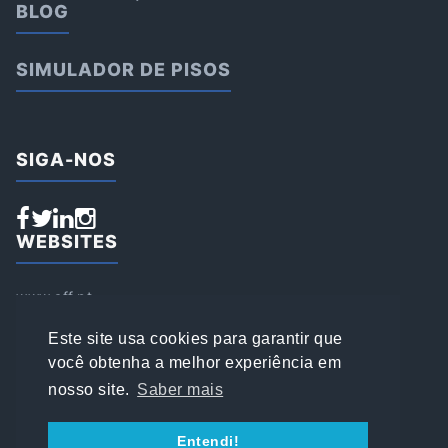
BLOG
SIMULADOR DE PISOS
SIGA-NOS
WEBSITES
www.aff.pt
www.affsports.pt
www.loja.affsports.pt
Este site usa cookies para garantir que
PESQUISAR
você obtenha a melhor experiência em
nosso site.
Saber mais
© 2022 AFFSPORTS
Entendi!