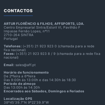
CONTACTOS
ARTUR FLORÊNCIO & FILHOS, AFFSPORTS, LDA.
Centro Empresarial Sintra/Estoril VI, Pavilhão F
Impasse Fernão Lopes, nº11
2710-264 SINTRA
Portugal
Telefones:
(+351) 21 923 923 0
(chamada para a rede
fixa nacional)
Faxes:
(+351) 21 923 923 8 / 9
(chamada para a rede fixa
nacional)
Email:
sales@aff.pt
Horário de funcionamento
De 2ªfeira a 6ªfeira
Das 9:00h ás 13:00h e das 14:30h às 18:30
Periodo de almoço
Das 13:00h às 14:30h
Encerrados aos Sábados, Domingos e Feriados
Localização GPS
38º45’39.7″N 9º22’39.9″W