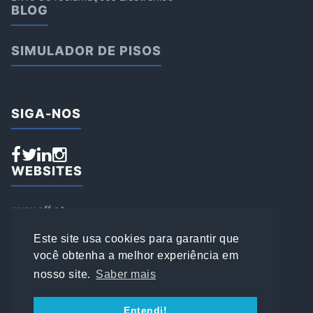
BLOG
SIMULADOR DE PISOS
SIGA-NOS
WEBSITES
www.aff.pt
www.affsports.pt
www.loja.affsports.pt
Este site usa cookies para garantir que
PESQUISAR
você obtenha a melhor experiência em
nosso site.
Saber mais
© 2022 AFFSPORTS
Entendi!