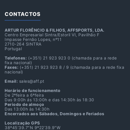
CONTACTOS
ARTUR FLORÊNCIO & FILHOS, AFFSPORTS, LDA.
Centro Empresarial Sintra/Estoril VI, Pavilhão F
Impasse Fernão Lopes, nº11
2710-264 SINTRA
Portugal
Telefones:
(+351) 21 923 923 0
(chamada para a rede
fixa nacional)
Faxes:
(+351) 21 923 923 8 / 9
(chamada para a rede fixa
nacional)
Email:
sales@aff.pt
Horário de funcionamento
De 2ªfeira a 6ªfeira
Das 9:00h ás 13:00h e das 14:30h às 18:30
Periodo de almoço
Das 13:00h às 14:30h
Encerrados aos Sábados, Domingos e Feriados
Localização GPS
38º45’39.7″N 9º22’39.9″W