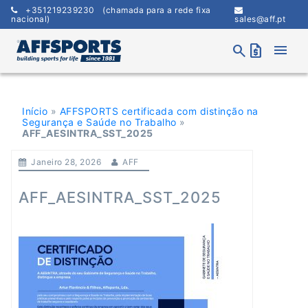
Skip
+351219239230
(chamada para a rede fixa
to
nacional)
sales@aff.pt
content
menu
search
request_quote
Início
»
AFFSPORTS certificada com distinção na
Segurança e Saúde no Trabalho
»
AFF_AESINTRA_SST_2025
Janeiro 28, 2026
AFF
AFF_AESINTRA_SST_2025