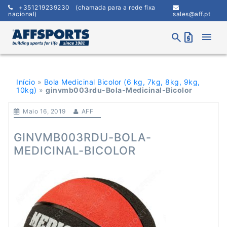
Skip
+351219239230
(chamada para a rede fixa
to
nacional)
sales@aff.pt
content
menu
search
request_quote
Início
»
Bola Medicinal Bicolor (6 kg, 7kg, 8kg, 9kg,
10kg)
»
ginvmb003rdu-Bola-Medicinal-Bicolor
Maio 16, 2019
AFF
GINVMB003RDU-BOLA-
MEDICINAL-BICOLOR