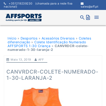
Skip
+351219239230
(chamada para a rede fixa
to
nacional)
sales@aff.pt
content
menu
search
request_quote
Início
»
Desportos
»
Acessórios Diversos
»
Coletes
diferenciação
»
Colete Identificação Numerado
AFFSPORTS 1-30 Criança
»
CANVRDCR-colete-
numerado-1-30-laranja-2
Maio 13, 2019
AFF
CANVRDCR-COLETE-NUMERADO-
1-30-LARANJA-2