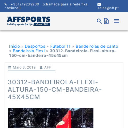
Skip
+351219239230
(chamada para a rede fixa
to
nacional)
sales@aff.pt
content
menu
search
request_quote
Início
»
Desportos
»
Futebol 11
»
Bandeirolas de canto
»
Bandeirola Flexi
»
30312-Bandeirola-Flexi-altura-
150-cm-bandeira-45x45cm
Maio 3, 2019
AFF
30312-BANDEIROLA-FLEXI-
ALTURA-150-CM-BANDEIRA-
45X45CM