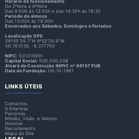
Horário de funcionamento
De 2ªfeira a 6ªfeira
Das 9:00h ás 13:00h e das 14:30h às 18:30
Periodo de almoço
Das 13:00h às 14:30h
Encerrados aos Sábados, Domingos e Feriados
Localização GPS
38º45’39.7″N 9º22’39.9″W
38.761036, -9.377750
NIPC:
501216901
Capital Social:
500.000,00€
Alvará de Construção IMPIC nº 66157 PUB
Data da Fundação:
06-10-1981
LINKS ÚTEIS
Contactos
A Empresa
Parcerias
Missão, Visão e Valores
Historial
Recrutamento
Mapa do Site