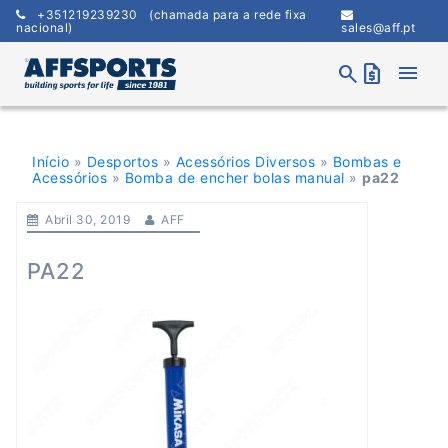
Skip
+351219239230
(chamada para a rede fixa
to
nacional)
sales@aff.pt
content
menu
search
request_quote
Início
»
Desportos
»
Acessórios Diversos
»
Bombas e
Acessórios
»
Bomba de encher bolas manual
»
pa22
Abril 30, 2019
AFF
PA22