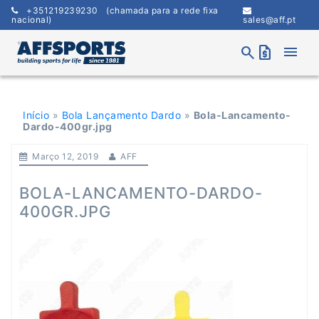
Skip
+351219239230
(chamada para a rede fixa
to
nacional)
sales@aff.pt
content
menu
search
request_quote
Início
»
Bola Lançamento Dardo
»
Bola-Lancamento-
Dardo-400gr.jpg
Março 12, 2019
AFF
BOLA-LANCAMENTO-DARDO-
400GR.JPG