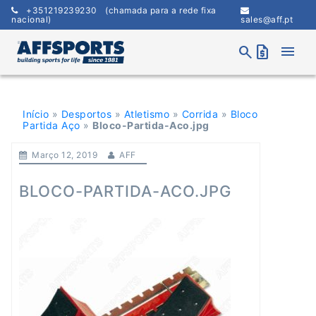
Skip
+351219239230
(chamada para a rede fixa
to
nacional)
sales@aff.pt
content
menu
search
request_quote
Início
»
Desportos
»
Atletismo
»
Corrida
»
Bloco
Partida Aço
»
Bloco-Partida-Aco.jpg
Março 12, 2019
AFF
BLOCO-PARTIDA-ACO.JPG