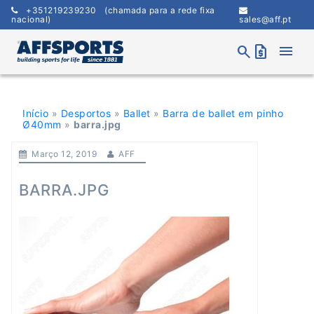
Skip
+351219239230
(chamada para a rede fixa
to
nacional)
sales@aff.pt
content
menu
search
request_quote
Início
»
Desportos
»
Ballet
»
Barra de ballet em pinho
Ø40mm
»
barra.jpg
Março 12, 2019
AFF
BARRA.JPG