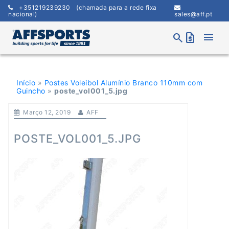
Skip
+351219239230
(chamada para a rede fixa
to
nacional)
sales@aff.pt
content
menu
search
request_quote
Início
»
Postes Voleibol Alumínio Branco 110mm com
Guincho
»
poste_vol001_5.jpg
Março 12, 2019
AFF
POSTE_VOL001_5.JPG