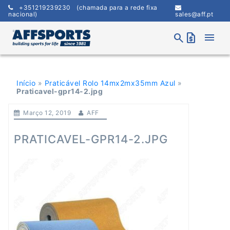
Skip
+351219239230
(chamada para a rede fixa
to
nacional)
sales@aff.pt
content
menu
search
request_quote
Início
»
Praticável Rolo 14mx2mx35mm Azul
»
Praticavel-gpr14-2.jpg
Março 12, 2019
AFF
PRATICAVEL-GPR14-2.JPG