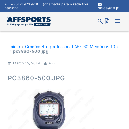
Skip
+351219239230
(chamada para a rede fixa
to
nacional)
sales@aff.pt
content
menu
search
request_quote
Início
»
Cronómetro profissional AFF 60 Memórias 10h
»
pc3860-500.jpg
Março 12, 2019
AFF
PC3860-500.JPG