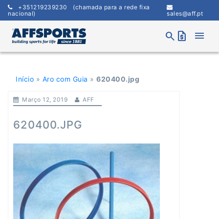
Skip
+351219239230
(chamada para a rede fixa
to
nacional)
sales@aff.pt
content
menu
search
request_quote
Início
»
Aro com Guia
»
620400.jpg
Março 12, 2019
AFF
620400.JPG