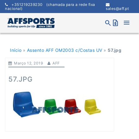
Skip
+351219239230
(chamada para a rede fixa
to
nacional)
sales@aff.pt
content
menu
search
request_quote
Início
»
Assento AFF OM2003 c/Costas UV
»
57.jpg
Março 12, 2019
AFF
57.JPG