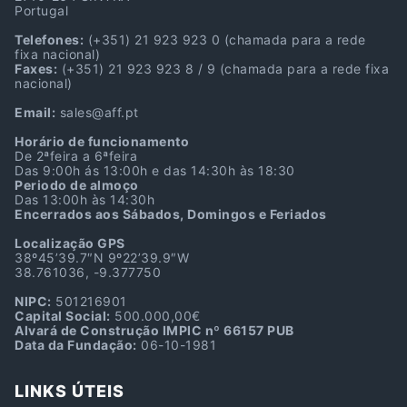
Portugal
Telefones:
(+351) 21 923 923 0
(chamada para a rede
fixa nacional)
Faxes:
(+351) 21 923 923 8 / 9
(chamada para a rede fixa
nacional)
Email:
sales@aff.pt
Horário de funcionamento
De 2ªfeira a 6ªfeira
Das 9:00h ás 13:00h e das 14:30h às 18:30
Periodo de almoço
Das 13:00h às 14:30h
Encerrados aos Sábados, Domingos e Feriados
Localização GPS
38º45’39.7″N 9º22’39.9″W
38.761036, -9.377750
NIPC:
501216901
Capital Social:
500.000,00€
Alvará de Construção IMPIC nº 66157 PUB
Data da Fundação:
06-10-1981
LINKS ÚTEIS