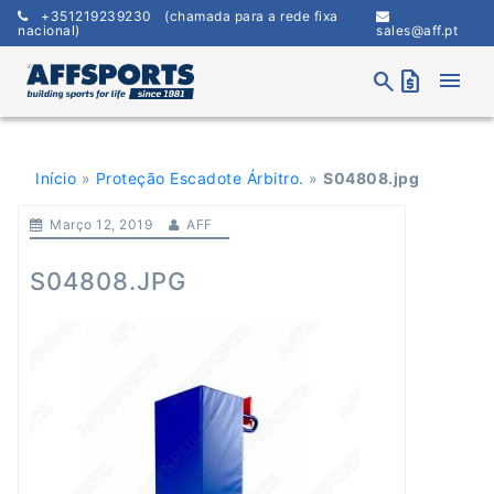
Skip
+351219239230
(chamada para a rede fixa
to
nacional)
sales@aff.pt
content
menu
search
request_quote
Início
»
Proteção Escadote Árbitro.
»
S04808.jpg
Março 12, 2019
AFF
S04808.JPG