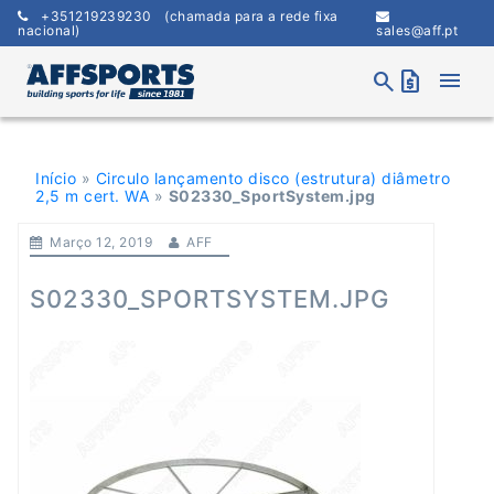
Skip
+351219239230
(chamada para a rede fixa
to
nacional)
sales@aff.pt
content
menu
search
request_quote
Início
»
Circulo lançamento disco (estrutura) diâmetro
2,5 m cert. WA
»
S02330_SportSystem.jpg
Março 12, 2019
AFF
S02330_SPORTSYSTEM.JPG