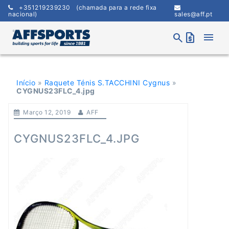
Skip
+351219239230
(chamada para a rede fixa
to
nacional)
sales@aff.pt
content
menu
search
request_quote
Início
»
Raquete Ténis S.TACCHINI Cygnus
»
CYGNUS23FLC_4.jpg
Março 12, 2019
AFF
CYGNUS23FLC_4.JPG