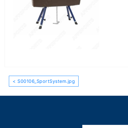
< S00106_SportSystem.jpg