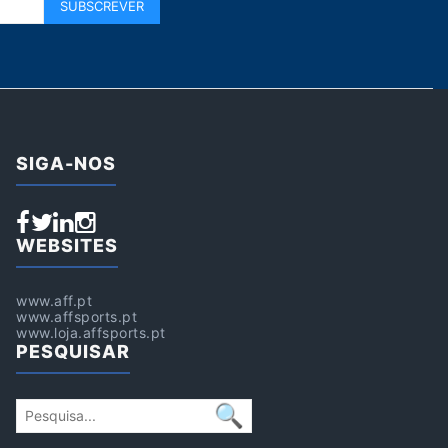
SIGA-NOS
WEBSITES
www.aff.pt
www.affsports.pt
www.loja.affsports.pt
PESQUISAR