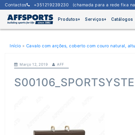
Skip
Contactos
+351219239230
(chamada para a rede fixa na
to
content
Produtos
Serviços
Catálogos
Início
»
Cavalo com arções, coberto com couro natural, altu
Março 12, 2019
AFF
S00106_SPORTSYSTE