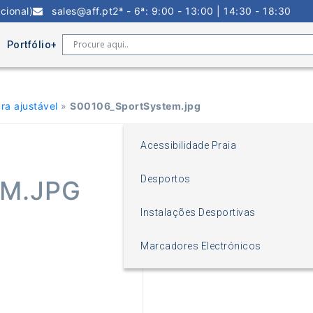
cional)
sales@aff.pt
2ª - 6ª: 9:00 - 13:00 | 14:30 - 18:30
Portfólio
ra ajustável
»
S00106_SportSystem.jpg
Acessibilidade Praia
Desportos
M.JPG
Instalações Desportivas
Marcadores Electrónicos