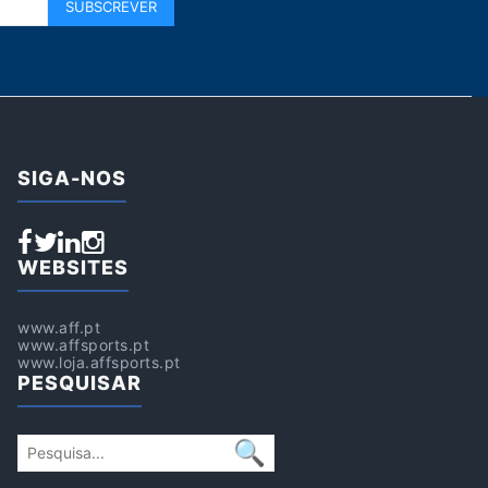
SIGA-NOS
WEBSITES
www.aff.pt
www.affsports.pt
www.loja.affsports.pt
PESQUISAR