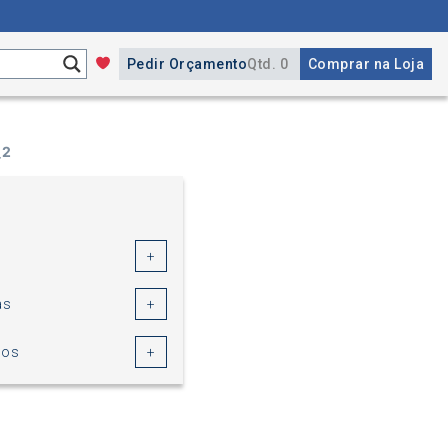
Pedir Orçamento
Qtd. 0
Comprar na Loja
_2
as
cos