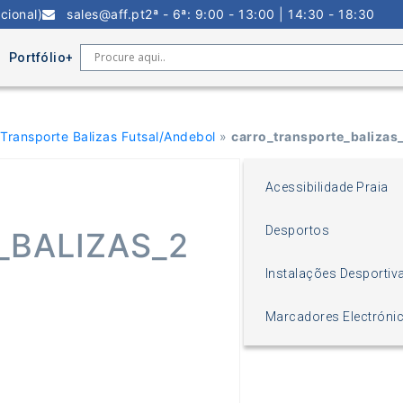
cional)
sales@aff.pt
2ª - 6ª: 9:00 - 13:00 | 14:30 - 18:30
Portfólio
 Transporte Balizas Futsal/Andebol
»
carro_transporte_balizas
Acessibilidade Praia
Desportos
BALIZAS_2
Instalações Desportiv
Marcadores Electróni