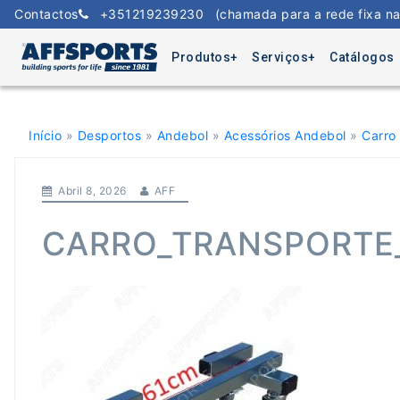
Skip
Contactos
+351219239230
(chamada para a rede fixa na
to
content
Produtos
Serviços
Catálogos
Início
»
Desportos
»
Andebol
»
Acessórios Andebol
»
Carro
Abril 8, 2026
AFF
CARRO_TRANSPORTE_