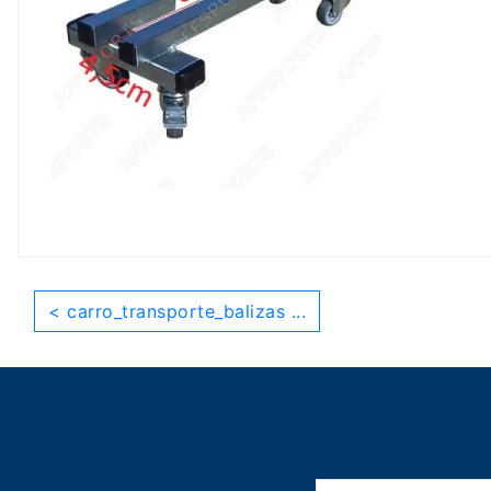
< carro_transporte_balizas ...