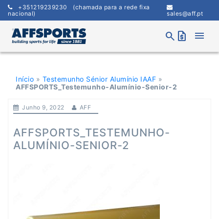
Skip
+351219239230
(chamada para a rede fixa
to
nacional)
sales@aff.pt
content
menu
search
request_quote
Início
»
Testemunho Sénior Alumínio IAAF
»
AFFSPORTS_Testemunho-Alumínio-Senior-2
Junho 9, 2022
AFF
AFFSPORTS_TESTEMUNHO-
ALUMÍNIO-SENIOR-2