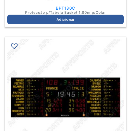
BPT180C
Protecção p/Tabela Basket 1,80m p/Colar
Adicionar