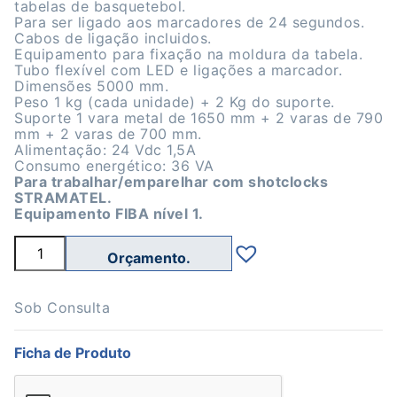
tabelas de basquetebol.
Para ser ligado aos marcadores de 24 segundos.
Cabos de ligação incluidos.
Equipamento para fixação na moldura da tabela.
Tubo flexível com LED e ligações a marcador.
Dimensões 5000 mm.
Peso 1 kg (cada unidade) + 2 Kg do suporte.
Suporte 1 vara metal de 1650 mm + 2 varas de 790
mm + 2 varas de 700 mm.
Alimentação: 24 Vdc 1,5A
Consumo energético: 36 VA
Para trabalhar/emparelhar com shotclocks
STRAMATEL.
Equipamento FIBA nível 1.
Quantidade
de
Moldura
LED
para
Sob Consulta
Tabela
Basquetebol
Ficha de Produto
FIBA
1