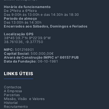
Horário de funcionamento
De 2ªfeira a 6ªfeira
Das 9:00h ás 13:00h e das 14:30h às 18:30
Periodo de almoço
Das 13:00h às 14:30h
Encerrados aos Sábados, Domingos e Feriados
Localização GPS
38º45’39.7″N 9º22’39.9″W
38.761036, -9.377750
NIPC:
501216901
Capital Social:
500.000,00€
Alvará de Construção IMPIC nº 66157 PUB
Data da Fundação:
06-10-1981
LINKS ÚTEIS
Contactos
A Empresa
Parcerias
Missão, Visão e Valores
Historial
Recrutamento