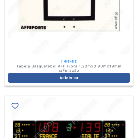
TBRE90
Tabela Basquetebol AFF Fibra 1.20mx0.90mx19mm
s/Furação
Adicionar
This
product
has
multiple
variants.
The
options