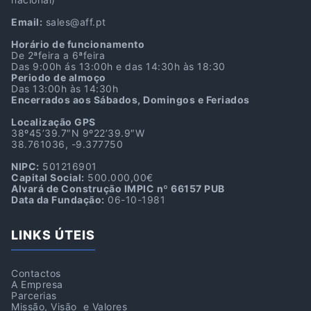
Email:
sales@aff.pt
Horário de funcionamento
De 2ªfeira a 6ªfeira
Das 9:00h ás 13:00h e das 14:30h às 18:30
Periodo de almoço
Das 13:00h às 14:30h
Encerrados aos Sábados, Domingos e Feriados
Localização GPS
38º45’39.7″N 9º22’39.9″W
38.761036, -9.377750
NIPC:
501216901
Capital Social:
500.000,00€
Alvará de Construção IMPIC nº 66157 PUB
Data da Fundação:
06-10-1981
LINKS ÚTEIS
Contactos
A Empresa
Parcerias
Missão, Visão e Valores