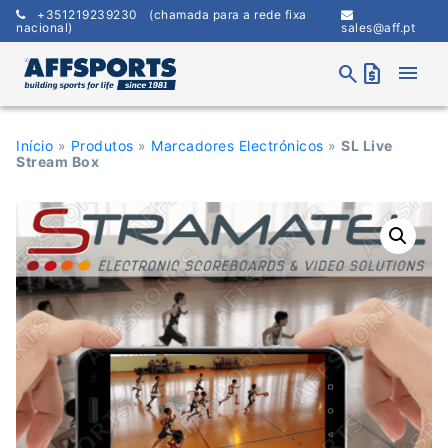
Skip
+351219239230
(chamada para a rede fixa
to
nacional)
sales@aff.pt
content
menu
search
request_quote
Início
»
Produtos
»
Marcadores Electrónicos
»
SL Live
Stream Box