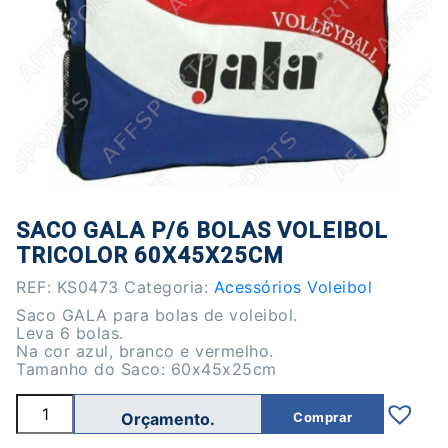
SACO GALA P/6 BOLAS VOLEIBOL
TRICOLOR 60X45X25CM
REF:
KS0473
Categoria:
Acessórios Voleibol
Saco GALA para bolas de voleibol.
Leva 6 bolas.
Na cor azul, branco e vermelho.
Tamanho do Saco: 60x45x25cm
Quantidade
Comprar
de
Saco