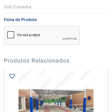
Gala
p/6
Sob Consulta
Bolas
Voleibol
Ficha de Produto
Tricolor
60x45x25cm
Produtos Relacionados