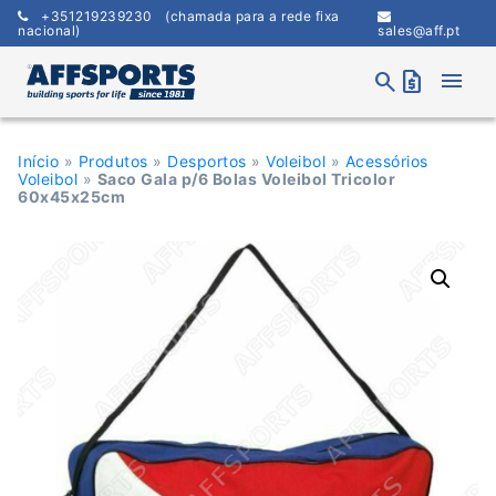
Skip
+351219239230
(chamada para a rede fixa
to
nacional)
sales@aff.pt
content
menu
search
request_quote
Início
»
Produtos
»
Desportos
»
Voleibol
»
Acessórios
Voleibol
»
Saco Gala p/6 Bolas Voleibol Tricolor
60x45x25cm