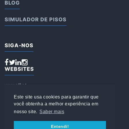
BLOG
SIMULADOR DE PISOS
SIGA-NOS
WEBSITES
www.aff.pt
www.affsports.pt
www.loja.affsports.pt
Este site usa cookies para garantir que
PESQUISAR
você obtenha a melhor experiência em
nosso site.
Saber mais
© 2022 AFFSPORTS
Entendi!