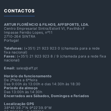
CONTACTOS
ARTUR FLORÊNCIO & FILHOS, AFFSPORTS, LDA.
Centro Empresarial Sintra/Estoril VI, Pavilhão F
Impasse Fernão Lopes, nº11
2710-264 SINTRA
Portugal
Telefones:
(+351) 21 923 923 0
(chamada para a rede
fixa nacional)
Faxes:
(+351) 21 923 923 8 / 9
(chamada para a rede fixa
nacional)
Email:
sales@aff.pt
Horário de funcionamento
De 2ªfeira a 6ªfeira
Das 9:00h ás 13:00h e das 14:30h às 18:30
Periodo de almoço
Das 13:00h às 14:30h
Encerrados aos Sábados, Domingos e Feriados
Localização GPS
38º45’39.7″N 9º22’39.9″W