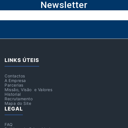
Newsletter
LINKS ÚTEIS
Contactos
A Empresa
Parcerias
Missão, Visão e Valores
Historial
Recrutamento
Mapa do Site
LEGAL
FAQ