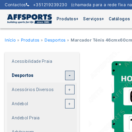
Skip
Contactos
+351219239230
(chamada para a rede fixa na
to
content
Produtos
Serviços
Catálogos
Início
»
Produtos
»
Desportos
»
Marcador Ténis 46cmx60c
Acessibilidade Praia
Desportos
Acessórios Diversos
Andebol
Andebol Praia
Arbitragem