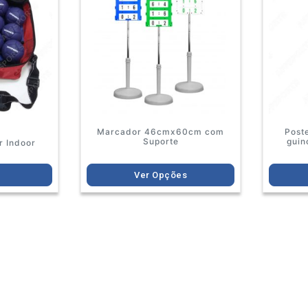
multiple
variants.
The
options
may
be
chosen
on
the
product
Marcador 46cmx60cm com
Poste
page
Suporte
guin
r Indoor
r
Ver Opções