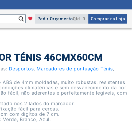
Pedir Orçamento
Qtd. 0
Comprar na Loja
R TÉNIS 46CMX60CM
ias:
Desportos
,
Marcadores de pontuação Ténis
,
co ABS de 4mm moldadas, muito robustas, resistentes
 condições climatéricas e sem desvanecimento da cor.
ção fácil, não aderentes e perfeitamente legíveis, com
ntado nos 2 lados do marcador.
fixação fácil para cercas.
 cm com dígitos de 7 cm.
: Verde, Branco, Azul.