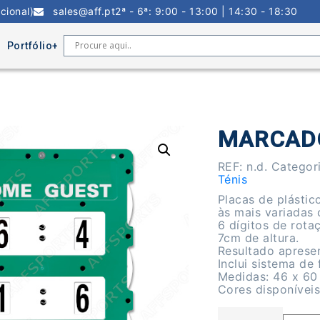
cional)
sales@aff.pt
2ª - 6ª: 9:00 - 13:00 | 14:30 - 18:30
Portfólio
m
MARCADO
REF:
n.d.
Categor
Ténis
Placas de plásti
às mais variadas
6 dígitos de rota
7cm de altura.
Resultado aprese
Inclui sistema de 
Medidas: 46 x 60
Cores disponíveis