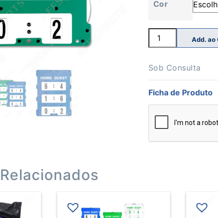
Cor
Quantidade
Add. ao
de
Marcador
Ténis
46cmx60cm
Sob Consulta
Ficha de Produto
 Relacionados
This
product
has