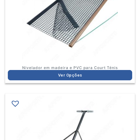
options
may
be
chosen
on
the
product
page
Nivelador em madeira e PVC para Court Ténis
Ver Opções