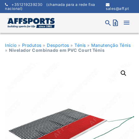
Skip
+351219239230
(chamada para a rede fixa
to
nacional)
sales@aff.pt
content
menu
search
request_quote
Início
»
Produtos
»
Desportos
»
Ténis
»
Manutenção Ténis
»
Nivelador Combinado em PVC Court Ténis