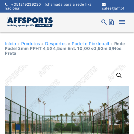
Skip
+351219239230
(chamada para a rede fixa
to
nacional)
sales@aff.pt
content
menu
search
request_quote
Início
»
Produtos
»
Desportos
»
Padel e Pickleball
»
Rede
Padel 3mm PPHT 4,5X4,5cm Ent. 10,00×0,92m S/Nós
Preta