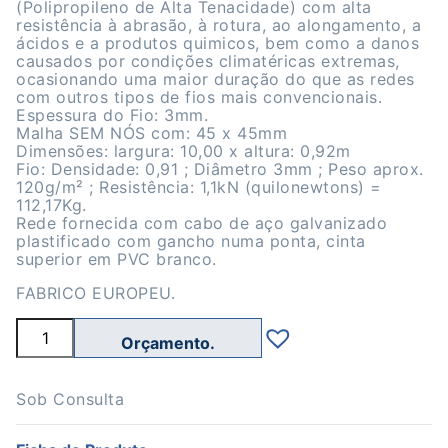
(Polipropileno de Alta Tenacidade) com alta
resistência à abrasão, à rotura, ao alongamento, a
ácidos e a produtos quimicos, bem como a danos
causados por condições climatéricas extremas,
ocasionando uma maior duração do que as redes
com outros tipos de fios mais convencionais.
Espessura do Fio: 3mm.
Malha SEM NÓS com: 45 x 45mm
Dimensões: largura: 10,00 x altura: 0,92m
Fio: Densidade: 0,91 ; Diâmetro 3mm ; Peso aprox.
120g/m² ; Resistência: 1,1kN (quilonewtons) =
112,17Kg.
Rede fornecida com cabo de aço galvanizado
plastificado com gancho numa ponta, cinta
superior em PVC branco.
FABRICO EUROPEU.
Quantidade
de
Rede
Padel
3mm
Sob Consulta
PPHT
4,5X4,5cm