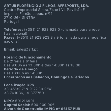
ARTUR FLORÊNCIO & FILHOS, AFFSPORTS, LDA.
Centro Empresarial Sintra/Estoril VI, Pavilhão F
Impasse Fernão Lopes, nº11
2710-264 SINTRA
Portugal
Telefones:
(+351) 21 923 923 0
(chamada para a rede
fixa nacional)
Faxes:
(+351) 21 923 923 8 / 9
(chamada para a rede fixa
nacional)
Email:
sales@aff.pt
Horário de funcionamento
De 2ªfeira a 6ªfeira
Das 9:00h ás 13:00h e das 14:30h às 18:30
Periodo de almoço
Das 13:00h às 14:30h
Encerrados aos Sábados, Domingos e Feriados
Localização GPS
38º45’39.7″N 9º22’39.9″W
38.761036, -9.377750
NIPC:
501216901
Capital Social:
500.000,00€
Alvará de Construção IMPIC nº 66157 PUB