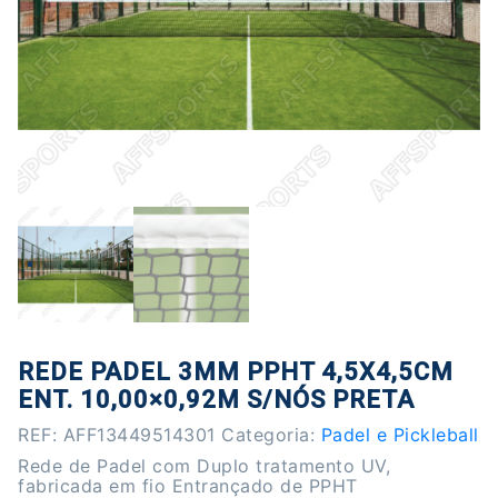
REDE PADEL 3MM PPHT 4,5X4,5CM
ENT. 10,00×0,92M S/NÓS PRETA
REF:
AFF13449514301
Categoria:
Padel e Pickleball
Rede de Padel com Duplo tratamento UV,
fabricada em fio Entrançado de PPHT