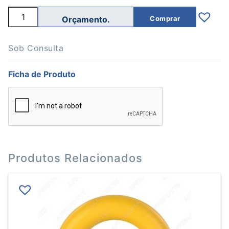
Quantidade
Comprar
de
Cinto
Tração
Quádruplo
Sob Consulta
Ficha de Produto
Produtos Relacionados