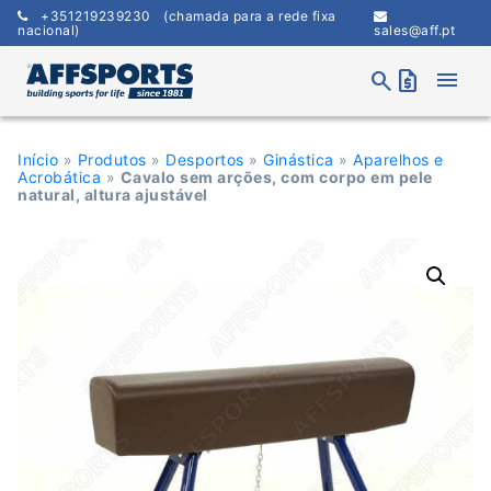
Skip
+351219239230
(chamada para a rede fixa
to
nacional)
sales@aff.pt
content
menu
search
request_quote
Início
»
Produtos
»
Desportos
»
Ginástica
»
Aparelhos e
Acrobática
»
Cavalo sem arções, com corpo em pele
natural, altura ajustável