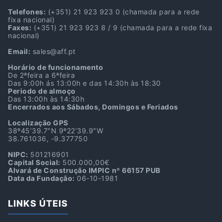
Telefones:
(+351) 21 923 923 0
(chamada para a rede
fixa nacional)
Faxes:
(+351) 21 923 923 8 / 9
(chamada para a rede fixa
nacional)
Email:
sales@aff.pt
Horário de funcionamento
De 2ªfeira a 6ªfeira
Das 9:00h ás 13:00h e das 14:30h às 18:30
Periodo de almoço
Das 13:00h às 14:30h
Encerrados aos Sábados, Domingos e Feriados
Localização GPS
38º45’39.7″N 9º22’39.9″W
38.761036, -9.377750
NIPC:
501216901
Capital Social:
500.000,00€
Alvará de Construção IMPIC nº 66157 PUB
Data da Fundação:
06-10-1981
LINKS ÚTEIS