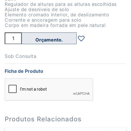
Regulador de alturas para as alturas escolhidas
Ajuste de desniveis de solo
Elemento cromado interior, de deslizamento
Corrente e ancoragem para solo
Corpo em madeira forrada em pele natural
Quantidade
de
Cavalo
sem
arções,
Sob Consulta
com
corpo
Ficha de Produto
em
pele
natural,
altura
ajustável
Produtos Relacionados