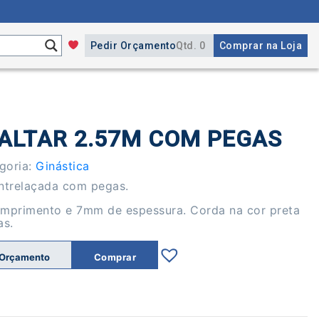
Pedir Orçamento
Qtd. 0
Comprar na Loja
ALTAR 2.57M COM PEGAS
goria:
Ginástica
entrelaçada com pegas.
primento e 7mm de espessura. Corda na cor preta
as.
 Orçamento
Comprar