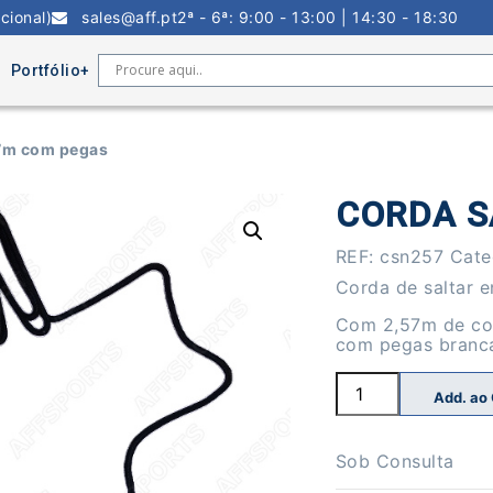
cional)
sales@aff.pt
2ª - 6ª: 9:00 - 13:00 | 14:30 - 18:30
Portfólio
57m com pegas
CORDA S
REF:
csn257
Cate
Corda de saltar 
Com 2,57m de com
com pegas branc
Quantidade
Add. ao
de
Corda
Saltar
2.57m
Sob Consulta
com