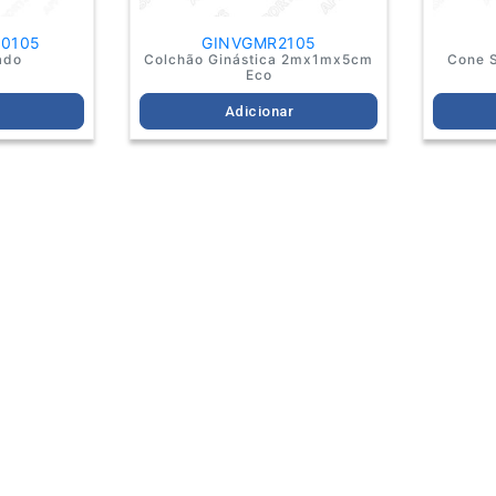
70105
GINVGMR2105
ado
Colchão Ginástica 2mx1mx5cm
Cone S
Eco
r
Adicionar