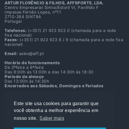
ARTUR FLORÊNCIO & FILHOS, AFFSPORTS, LDA.
Centro Empresarial Sintra/Estoril VI, Pavilhão F
Impasse Fernão Lopes, nº11
2710-264 SINTRA
Portugal
Telefones:
(+351) 21 923 923 0
(chamada para a rede
fixa nacional)
Faxes:
(+351) 21 923 923 8 / 9
(chamada para a rede fixa
nacional)
Email:
sales@aff.pt
Horário de funcionamento
De 2ªfeira a 6ªfeira
Das 9:00h ás 13:00h e das 14:30h às 18:30
Periodo de almoço
Das 13:00h às 14:30h
Encerrados aos Sábados, Domingos e Feriados
Localização GPS
38º45’39.7″N 9º22’39.9″W
Este site usa cookies para garantir que
38.761036, -9.377750
você obtenha a melhor experiência em
NIPC:
501216901
Capital Social:
500.000,00€
nosso site.
Saber mais
Alvará de Construção IMPIC nº 66157 PUB
Data da Fundação:
06-10-1981