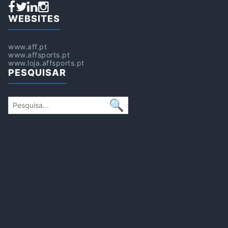
WEBSITES
www.aff.pt
www.affsports.pt
www.loja.affsports.pt
PESQUISAR