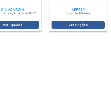
the
the
product
product
GINVCM3SIH
AFF510
page
page
inalização 7,5cm PVC
Bola de Fitness
Ver Opções
Ver Opções