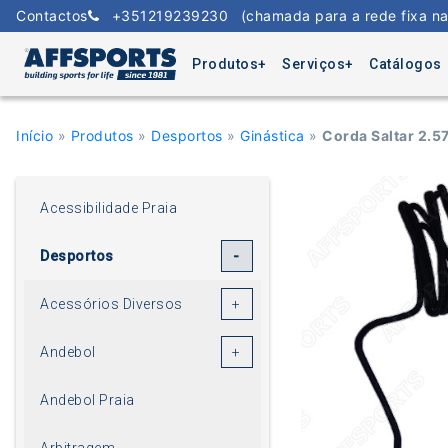
Skip
Contactos
+351219239230
(chamada para a rede fixa na
to
content
Produtos
Serviços
Catálogos
Início
»
Produtos
»
Desportos
»
Ginástica
»
Corda Saltar 2.
Acessibilidade Praia
Desportos
Acessórios Diversos
Andebol
Andebol Praia
Arbitragem