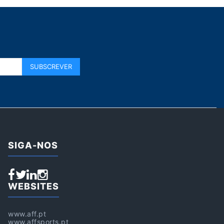
SIGA-NOS
WEBSITES
www.aff.pt
www.affsports.pt