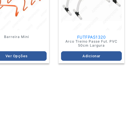
options
may
be
chosen
on
the
product
Barreira Mini
FUTFPAS1320
page
Arco Treino Passe Fut. PVC
50cm Largura
Ver Opções
Adicionar