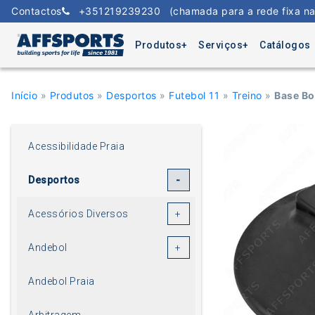
Skip
Contactos
+351219239230
(chamada para a rede fixa na
to
content
Produtos
Serviços
Catálogos
Início
»
Produtos
»
Desportos
»
Futebol 11
»
Treino
»
Base Bo
Acessibilidade Praia
Desportos
Acessórios Diversos
Andebol
Andebol Praia
Arbitragem