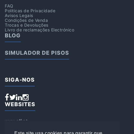
FAQ
Politicas de Privacidade
Avisos Legais
Condições de Venda
Trocas e Devoluções
Livro de reclamações Electrónico
BLOG
SIMULADOR DE PISOS
SIGA-NOS
WEBSITES
www.aff.pt
www.affsports.pt
www.loja.affsports.pt
Este site usa cookies para garantir que