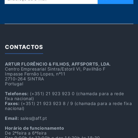
CONTACTOS
ARTUR FLORÊNCIO & FILHOS, AFFSPORTS, LDA.
Centro Empresarial Sintra/Estoril VI, Pavilhão F
Impasse Fernão Lopes, nº11
2710-264 SINTRA
Portugal
Telefones:
(+351) 21 923 923 0
(chamada para a rede
fixa nacional)
Faxes:
(+351) 21 923 923 8 / 9
(chamada para a rede fixa
nacional)
Email:
sales@aff.pt
Horário de funcionamento
De 2ªfeira a 6ªfeira
Das 9:00h ás 13:00h e das 14:30h às 18:30