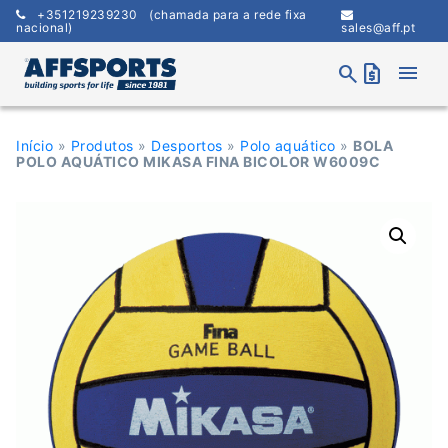
Skip
+351219239230
(chamada para a rede fixa
to
nacional)
sales@aff.pt
content
menu
search
request_quote
Início
»
Produtos
»
Desportos
»
Polo aquático
»
BOLA
POLO AQUÁTICO MIKASA FINA BICOLOR W6009C