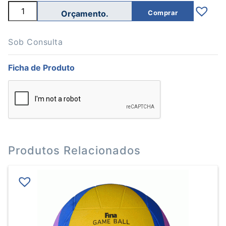
Quantidade
Comprar
de
BOLA
POLO
AQUÁTICO
Sob Consulta
MIKASA
FINA
Ficha de Produto
BICOLOR
W6009C
Produtos Relacionados