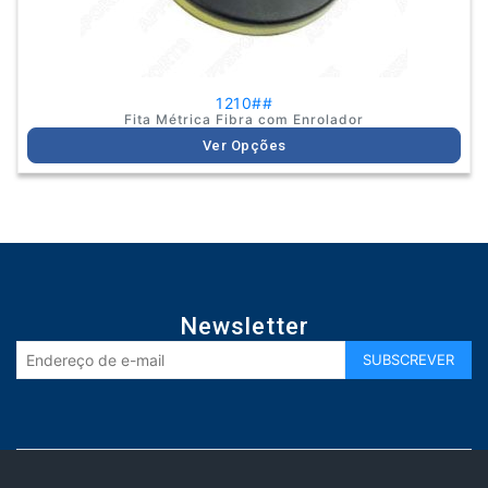
page
1210##
Fita Métrica Fibra com Enrolador
Ver Opções
Newsletter