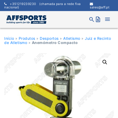
Skip
+351219239230
(chamada para a rede fixa
to
nacional)
sales@aff.pt
content
menu
search
request_quote
Início
»
Produtos
»
Desportos
»
Atletismo
»
Juiz e Recinto
de Atletismo
»
Anemómetro Compacto