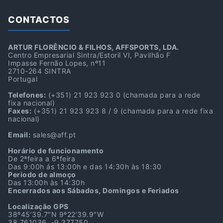
CONTACTOS
ARTUR FLORÊNCIO & FILHOS, AFFSPORTS, LDA.
Centro Empresarial Sintra/Estoril VI, Pavilhão F
Impasse Fernão Lopes, nº11
2710-264 SINTRA
Portugal
Telefones:
(+351) 21 923 923 0
(chamada para a rede
fixa nacional)
Faxes:
(+351) 21 923 923 8 / 9
(chamada para a rede fixa
nacional)
Email:
sales@aff.pt
Horário de funcionamento
De 2ªfeira a 6ªfeira
Das 9:00h ás 13:00h e das 14:30h às 18:30
Periodo de almoço
Das 13:00h às 14:30h
Encerrados aos Sábados, Domingos e Feriados
Localização GPS
38º45’39.7″N 9º22’39.9″W
38.761036, -9.377750