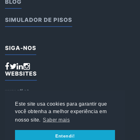
BLOG
SIMULADOR DE PISOS
SIGA-NOS
WEBSITES
www.aff.pt
www.affsports.pt
www.loja.affsports.pt
Este site usa cookies para garantir que
PESQUISAR
você obtenha a melhor experiência em
nosso site.
Saber mais
© 2022 AFFSPORTS
Entendi!