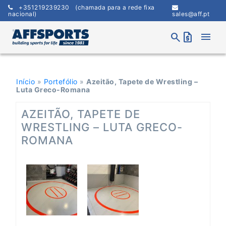
Skip
+351219239230
(chamada para a rede fixa
to
nacional)
sales@aff.pt
content
menu
search
request_quote
Início
»
Portefólio
»
Azeitão, Tapete de Wrestling –
Luta Greco-Romana
AZEITÃO, TAPETE DE
WRESTLING – LUTA GRECO-
ROMANA