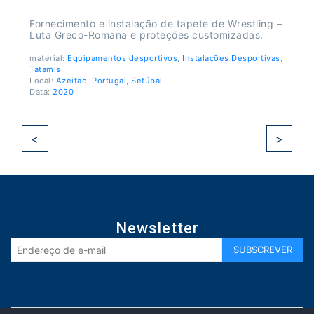
Fornecimento e instalação de tapete de Wrestling –
Luta Greco-Romana e proteções customizadas.
material:
Equipamentos desportivos
,
Instalações Desportivas
,
Tatamis
Local:
Azeitão
,
Portugal
,
Setúbal
Data:
2020
<
>
Newsletter