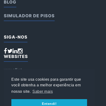
BLOG
SIMULADOR DE PISOS
SIGA-NOS
WEBSITES
www.aff.pt
www.affsports.pt
www.loja.affsports.pt
Este site usa cookies para garantir que
PESQUISAR
você obtenha a melhor experiência em
nosso site.
Saber mais
© 2022 AFFSPORTS
Entendi!