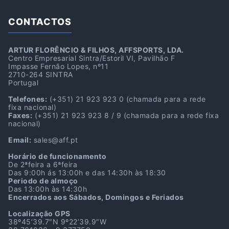
CONTACTOS
ARTUR FLORÊNCIO & FILHOS, AFFSPORTS, LDA.
Centro Empresarial Sintra/Estoril VI, Pavilhão F
Impasse Fernão Lopes, nº11
2710-264 SINTRA
Portugal
Telefones:
(+351) 21 923 923 0
(chamada para a rede
fixa nacional)
Faxes:
(+351) 21 923 923 8 / 9
(chamada para a rede fixa
nacional)
Email:
sales@aff.pt
Horário de funcionamento
De 2ªfeira a 6ªfeira
Das 9:00h ás 13:00h e das 14:30h às 18:30
Periodo de almoço
Das 13:00h às 14:30h
Encerrados aos Sábados, Domingos e Feriados
Localização GPS
38º45’39.7″N 9º22’39.9″W