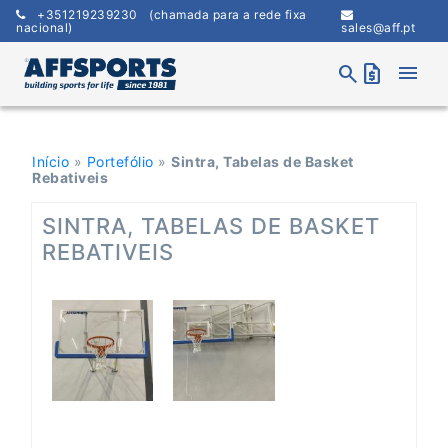
Skip
+351219239230
(chamada para a rede fixa
to
nacional)
sales@aff.pt
content
menu
search
request_quote
Início
»
Portefólio
»
Sintra, Tabelas de Basket
Rebativeis
SINTRA, TABELAS DE BASKET
REBATIVEIS