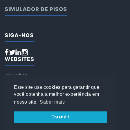
SIMULADOR DE PISOS
SIGA-NOS
WEBSITES
www.aff.pt
www.affsports.pt
www.loja.affsports.pt
Este site usa cookies para garantir que
PESQUISAR
você obtenha a melhor experiência em
nosso site.
Saber mais
© 2022 AFFSPORTS
Entendi!