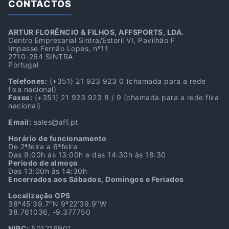
CONTACTOS
ARTUR FLORÊNCIO & FILHOS, AFFSPORTS, LDA.
Centro Empresarial Sintra/Estoril VI, Pavilhão F
Impasse Fernão Lopes, nº11
2710-264 SINTRA
Portugal
Telefones:
(+351) 21 923 923 0
(chamada para a rede
fixa nacional)
Faxes:
(+351) 21 923 923 8 / 9
(chamada para a rede fixa
nacional)
Email:
sales@aff.pt
Horário de funcionamento
De 2ªfeira a 6ªfeira
Das 9:00h ás 13:00h e das 14:30h às 18:30
Periodo de almoço
Das 13:00h às 14:30h
Encerrados aos Sábados, Domingos e Feriados
Localização GPS
38º45’39.7″N 9º22’39.9″W
38.761036, -9.377750
NIPC:
501216901