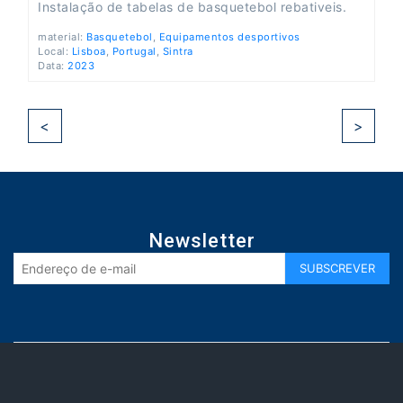
Instalação de tabelas de basquetebol rebativeis.
material:
Basquetebol
,
Equipamentos desportivos
Local:
Lisboa
,
Portugal
,
Sintra
Data:
2023
<
>
Newsletter