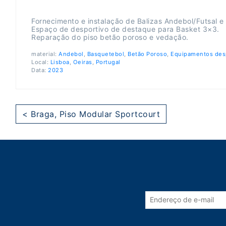
Fornecimento e instalação de Balizas Andebol/Futsal 
Espaço de desportivo de destaque para Basket 3×3.
Reparação do piso betão poroso e vedação.
material:
Andebol
,
Basquetebol
,
Betão Poroso
,
Equipamentos des
Local:
Lisboa
,
Oeiras
,
Portugal
Data:
2023
< Braga, Piso Modular Sportcourt