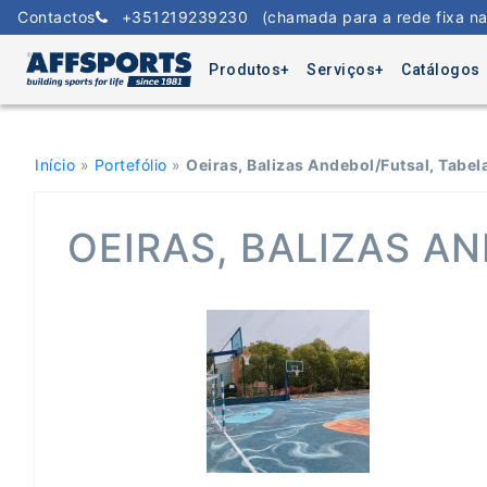
Skip
Contactos
+351219239230
(chamada para a rede fixa na
to
content
Produtos
Serviços
Catálogos
Início
»
Portefólio
»
Oeiras, Balizas Andebol/Futsal, Tabe
OEIRAS, BALIZAS A