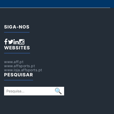
SIGA-NOS
WEBSITES
www.aff.pt
www.affsports.pt
www.loja.affsports.pt
PESQUISAR