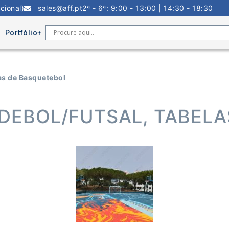
cional)
sales@aff.pt
2ª - 6ª: 9:00 - 13:00 | 14:30 - 18:30
Portfólio
las de Basquetebol
NDEBOL/FUTSAL, TABEL