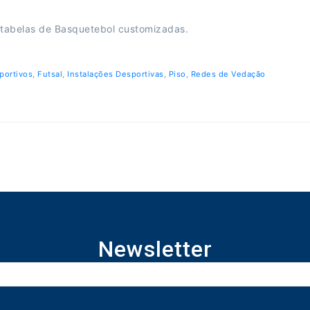
e tabelas de Basquetebol customizadas.
portivos
,
Futsal
,
Instalações Desportivas
,
Piso
,
Redes de Vedação
Newsletter