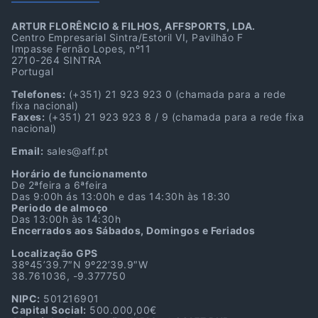
ARTUR FLORÊNCIO & FILHOS, AFFSPORTS, LDA.
Centro Empresarial Sintra/Estoril VI, Pavilhão F
Impasse Fernão Lopes, nº11
2710-264 SINTRA
Portugal
Telefones:
(+351) 21 923 923 0
(chamada para a rede
fixa nacional)
Faxes:
(+351) 21 923 923 8 / 9
(chamada para a rede fixa
nacional)
Email:
sales@aff.pt
Horário de funcionamento
De 2ªfeira a 6ªfeira
Das 9:00h ás 13:00h e das 14:30h às 18:30
Periodo de almoço
Das 13:00h às 14:30h
Encerrados aos Sábados, Domingos e Feriados
Localização GPS
38º45’39.7″N 9º22’39.9″W
38.761036, -9.377750
NIPC:
501216901
Capital Social:
500.000,00€