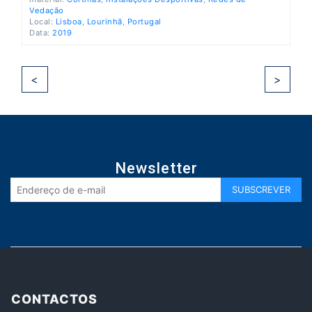
Vedação
Local:
Lisboa
,
Lourinhã
,
Portugal
Data:
2019
<
>
Newsletter
CONTACTOS