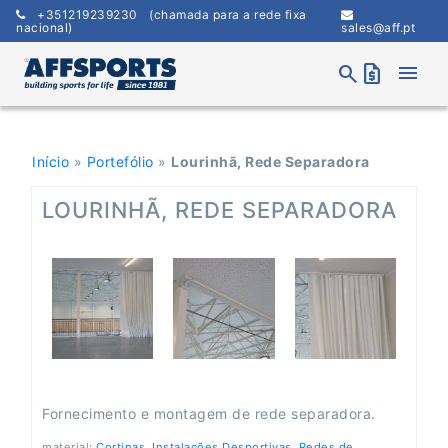
Skip
+351219239230
(chamada para a rede fixa
to
nacional)
sales@aff.pt
content
menu
search
request_quote
Início
»
Portefólio
»
Lourinhã, Rede Separadora
LOURINHÃ, REDE SEPARADORA
Fornecimento e montagem de rede separadora.
material:
Cortinas
,
Instalações Desportivas
,
Redes de