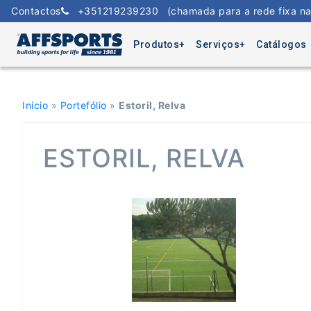
Skip
Contactos
+351219239230
(chamada para a rede fixa na
to
content
Produtos
Serviços
Catálogos
Início
»
Portefólio
»
Estoril, Relva
ESTORIL, RELVA