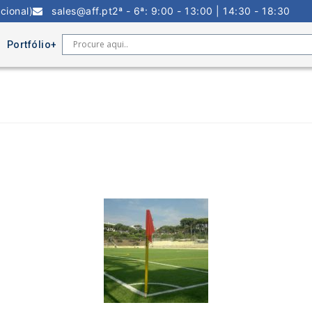
cional)
sales@aff.pt
2ª - 6ª: 9:00 - 13:00 | 14:30 - 18:30
Portfólio