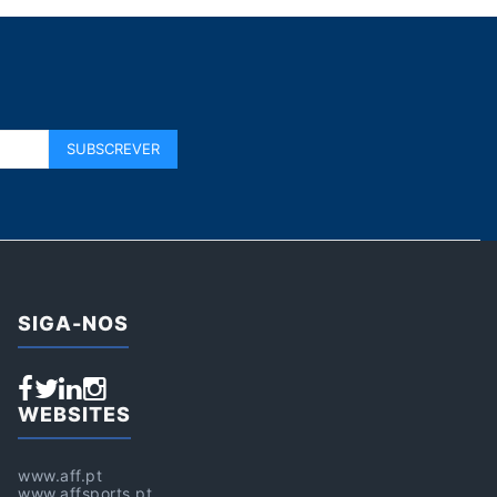
SIGA-NOS
WEBSITES
www.aff.pt
www.affsports.pt