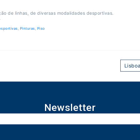
o de linhas, de diversas modalidades desportivas.
.
esportivas
,
Pinturas
,
Piso
Lisboa
Newsletter