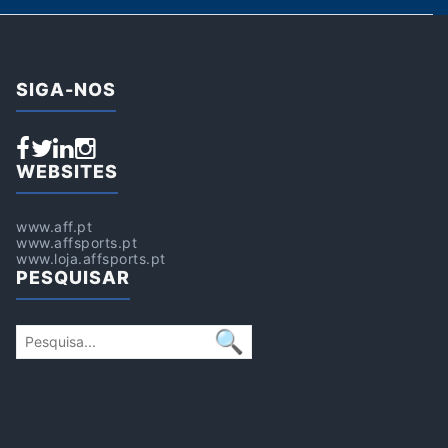
SIGA-NOS
WEBSITES
www.aff.pt
www.affsports.pt
www.loja.affsports.pt
PESQUISAR