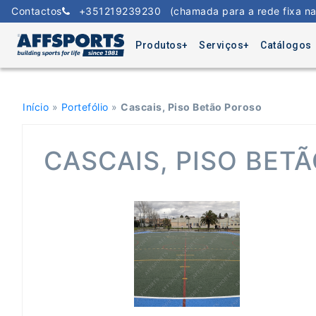
Skip
Contactos
+351219239230
(chamada para a rede fixa na
to
content
Produtos
Serviços
Catálogos
Início
»
Portefólio
»
Cascais, Piso Betão Poroso
CASCAIS, PISO BET