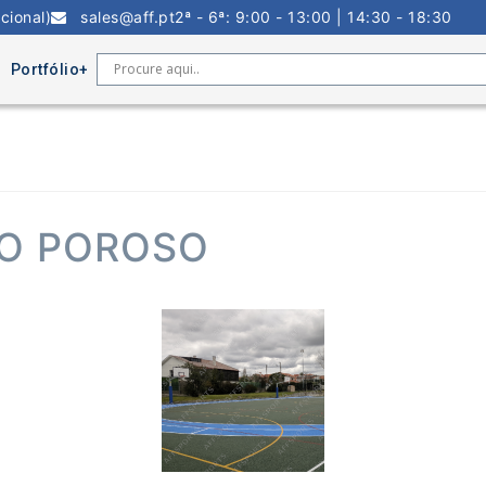
cional)
sales@aff.pt
2ª - 6ª: 9:00 - 13:00 | 14:30 - 18:30
Portfólio
ÃO POROSO