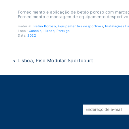
Fornecimento e aplicação de betão poroso com marcaçã
Fornecimento e montagem de equipamento desportivo
material:
Betão Poroso
,
Equipamentos desportivos
,
Instalações D
Local:
Cascais
,
Lisboa
,
Portugal
Data:
2022
< Lisboa, Piso Modular Sportcourt