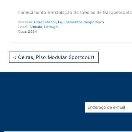
Fornecimento e instalação de tabelas de Basquetebol c
material:
Basquetebol
,
Equipamentos desportivos
Local:
Almada
,
Portugal
Data:
2024
< Oeiras, Piso Modular Sportcourt