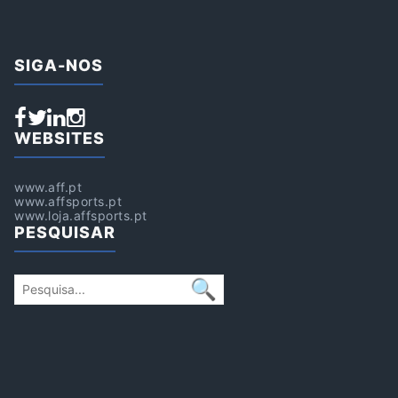
SIGA-NOS
WEBSITES
www.aff.pt
www.affsports.pt
www.loja.affsports.pt
PESQUISAR