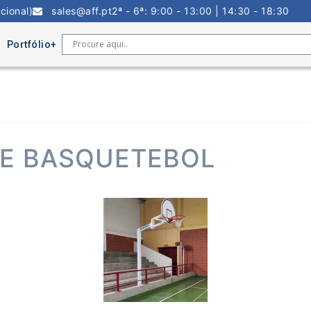
cional)
sales@aff.pt
2ª - 6ª: 9:00 - 13:00 | 14:30 - 18:30
Portfólio
DE BASQUETEBOL