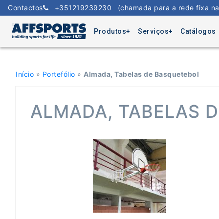
Skip
Contactos
+351219239230
(chamada para a rede fixa na
to
content
Produtos
Serviços
Catálogos
Início
»
Portefólio
»
Almada, Tabelas de Basquetebol
ALMADA, TABELAS 