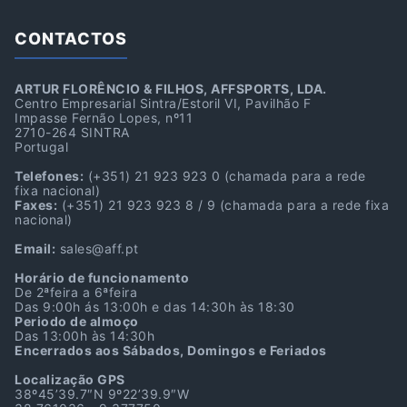
CONTACTOS
ARTUR FLORÊNCIO & FILHOS, AFFSPORTS, LDA.
Centro Empresarial Sintra/Estoril VI, Pavilhão F
Impasse Fernão Lopes, nº11
2710-264 SINTRA
Portugal
Telefones:
(+351) 21 923 923 0
(chamada para a rede
fixa nacional)
Faxes:
(+351) 21 923 923 8 / 9
(chamada para a rede fixa
nacional)
Email:
sales@aff.pt
Horário de funcionamento
De 2ªfeira a 6ªfeira
Das 9:00h ás 13:00h e das 14:30h às 18:30
Periodo de almoço
Das 13:00h às 14:30h
Encerrados aos Sábados, Domingos e Feriados
Localização GPS
38º45’39.7″N 9º22’39.9″W