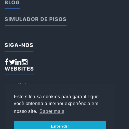
BLOG
SIMULADOR DE PISOS
SIGA-NOS
WEBSITES
www.aff.pt
www.affsports.pt
www.loja.affsports.pt
Este site usa cookies para garantir que
PESQUISAR
você obtenha a melhor experiência em
nosso site.
Saber mais
© 2022 AFFSPORTS
Entendi!