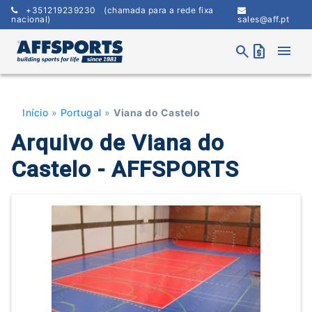
Skip
+351219239230
(chamada para a rede fixa
to
nacional)
sales@aff.pt
content
menu
search
request_quote
Início
»
Portugal
»
Viana do Castelo
Arquivo de Viana do
Castelo - AFFSPORTS