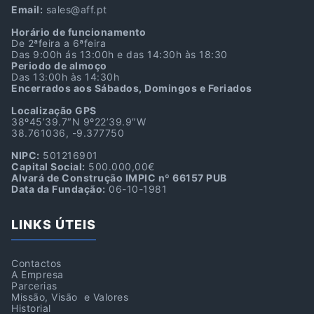
Email:
sales@aff.pt
Horário de funcionamento
De 2ªfeira a 6ªfeira
Das 9:00h ás 13:00h e das 14:30h às 18:30
Periodo de almoço
Das 13:00h às 14:30h
Encerrados aos Sábados, Domingos e Feriados
Localização GPS
38º45’39.7″N 9º22’39.9″W
38.761036, -9.377750
NIPC:
501216901
Capital Social:
500.000,00€
Alvará de Construção IMPIC nº 66157 PUB
Data da Fundação:
06-10-1981
LINKS ÚTEIS
Contactos
A Empresa
Parcerias
Missão, Visão e Valores
Historial